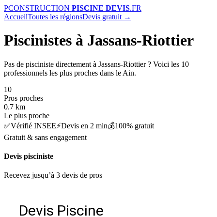
P
CONSTRUCTION
PISCINE DEVIS
.FR
Accueil
Toutes les régions
Devis gratuit →
Piscinistes à Jassans-Riottier
Pas de pisciniste directement à Jassans-Riottier ? Voici les 10
professionnels les plus proches dans le Ain.
10
Pros proches
0.7 km
Le plus proche
✅
Vérifié INSEE
⚡
Devis en 2 min
💰
100% gratuit
Gratuit & sans engagement
Devis pisciniste
Recevez jusqu’à 3 devis de pros
Devis Piscine