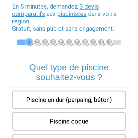
En 5 minutes, demandez
3 devis
comparatifs
aux
piscinistes
dans votre
région.
Gratuit, sans pub et sans engagement.
1
2
3
4
5
6
7
8
9
10
11
Quel type de piscine
souhaitez-vous ?
Piscine en dur (parpaing, béton)
Piscine coque