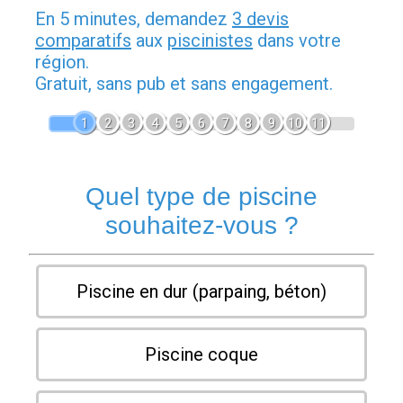
En 5 minutes, demandez
3 devis
comparatifs
aux
piscinistes
dans votre
région.
Gratuit, sans pub et sans engagement.
1
2
3
4
5
6
7
8
9
10
11
Quel type de piscine
souhaitez-vous ?
Piscine en dur (parpaing, béton)
Piscine coque