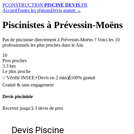
P
CONSTRUCTION
PISCINE DEVIS
.FR
Accueil
Toutes les régions
Devis gratuit →
Piscinistes à Prévessin-Moëns
Pas de pisciniste directement à Prévessin-Moëns ? Voici les 10
professionnels les plus proches dans le Ain.
10
Pros proches
3.3 km
Le plus proche
✅
Vérifié INSEE
⚡
Devis en 2 min
💰
100% gratuit
Gratuit & sans engagement
Devis pisciniste
Recevez jusqu’à 3 devis de pros
Devis Piscine