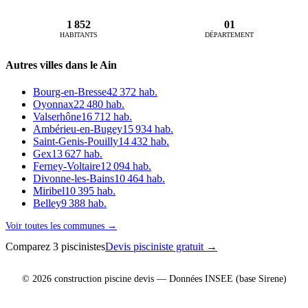
1 852
01
HABITANTS
DÉPARTEMENT
Autres villes dans le Ain
Bourg-en-Bresse
42 372 hab.
Oyonnax
22 480 hab.
Valserhône
16 712 hab.
Ambérieu-en-Bugey
15 934 hab.
Saint-Genis-Pouilly
14 432 hab.
Gex
13 627 hab.
Ferney-Voltaire
12 094 hab.
Divonne-les-Bains
10 464 hab.
Miribel
10 395 hab.
Belley
9 388 hab.
Voir toutes les communes →
Comparez 3 piscinistes
Devis pisciniste gratuit →
© 2026 construction piscine devis — Données INSEE (base Sirene)