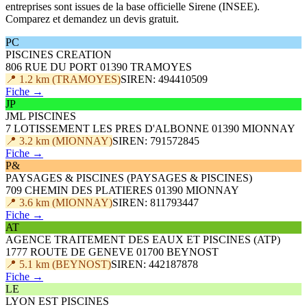
entreprises sont issues de la base officielle Sirene (INSEE).
Comparez et demandez un devis gratuit.
PC
PISCINES CREATION
806 RUE DU PORT 01390 TRAMOYES
📍 1.2 km (TRAMOYES)
SIREN: 494410509
Fiche →
JP
JML PISCINES
7 LOTISSEMENT LES PRES D'ALBONNE 01390 MIONNAY
📍 3.2 km (MIONNAY)
SIREN: 791572845
Fiche →
P&
PAYSAGES & PISCINES (PAYSAGES & PISCINES)
709 CHEMIN DES PLATIERES 01390 MIONNAY
📍 3.6 km (MIONNAY)
SIREN: 811793447
Fiche →
AT
AGENCE TRAITEMENT DES EAUX ET PISCINES (ATP)
1777 ROUTE DE GENEVE 01700 BEYNOST
📍 5.1 km (BEYNOST)
SIREN: 442187878
Fiche →
LE
LYON EST PISCINES