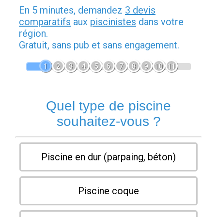
En 5 minutes, demandez
3 devis
comparatifs
aux
piscinistes
dans votre
région.
Gratuit, sans pub et sans engagement.
1
2
3
4
5
6
7
8
9
10
11
Quel type de piscine
souhaitez-vous ?
Piscine en dur (parpaing, béton)
Piscine coque