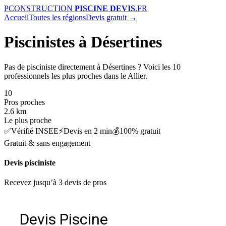
P
CONSTRUCTION
PISCINE DEVIS
.FR
Accueil
Toutes les régions
Devis gratuit →
Piscinistes à Désertines
Pas de pisciniste directement à Désertines ? Voici les 10
professionnels les plus proches dans le Allier.
10
Pros proches
2.6 km
Le plus proche
✅
Vérifié INSEE
⚡
Devis en 2 min
💰
100% gratuit
Gratuit & sans engagement
Devis pisciniste
Recevez jusqu’à 3 devis de pros
Devis Piscine