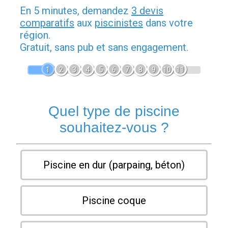
En 5 minutes, demandez
3 devis
comparatifs
aux
piscinistes
dans votre
région.
Gratuit, sans pub et sans engagement.
1
2
3
4
5
6
7
8
9
10
11
Quel type de piscine
souhaitez-vous ?
Piscine en dur (parpaing, béton)
Piscine coque