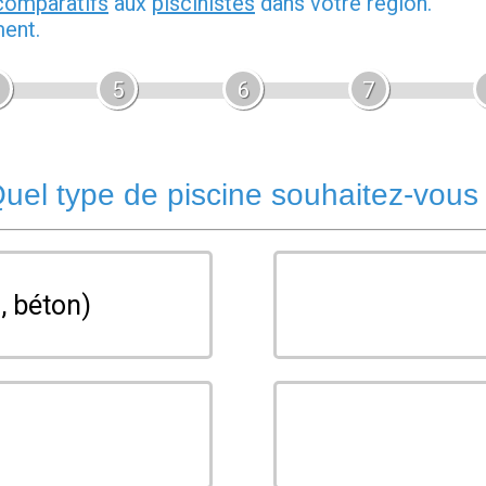
comparatifs
aux
piscinistes
dans votre région.
ment.
5
6
7
uel type de piscine souhaitez-vous
, béton)