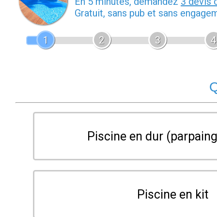
En 5 minutes, demandez
3 devis 
Gratuit, sans pub et sans engage
1
2
3
4
Q
Piscine en dur (parpaing
Piscine en kit