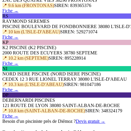
ZAC DES QUATRE VIES 38290 FRONTONAS
📍 9.6 km (FRONTONAS)
SIREN: 839365376
Fiche →
RS
RAYMOND SEREMES
PISCINE BOULEVARD DE FONDBONNIERE 38080 L'ISLE-D
📍 10 km (L'ISLE-D'ABEAU)
SIREN: 529271074
Fiche →
KP
K2 PISCINE (K2 PISCINE)
2000 ROUTE DES ECUYERS 38780 SEPTEME
📍 10.2 km (SEPTEME)
SIREN: 895228914
Fiche →
NI
NORD ISERE PISCINE (NORD ISERE PISCINE)
CEDEX 12 3 RUE LIONEL TERRAY 38080 L'ISLE-D'ABEAU
📍 10.3 km (L'ISLE-D'ABEAU)
SIREN: 981047186
Fiche →
DP
DEBERNARDI PISCINES
121 ROUTE DE LYON 38080 SAINT-ALBAN-DE-ROCHE
📍 10.8 km (SAINT-ALBAN-DE-ROCHE)
SIREN: 348324179
Fiche →
Besoin d'un pisciniste près de Diémoz ?
Devis gratuit →