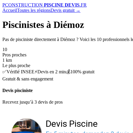
P
CONSTRUCTION
PISCINE DEVIS
.FR
Accueil
Toutes les régions
Devis gratuit →
Piscinistes à Diémoz
Pas de pisciniste directement à Diémoz ? Voici les 10 professionnels le
10
Pros proches
1 km
Le plus proche
✅
Vérifié INSEE
⚡
Devis en 2 min
💰
100% gratuit
Gratuit & sans engagement
Devis pisciniste
Recevez jusqu’à 3 devis de pros
Devis Piscine