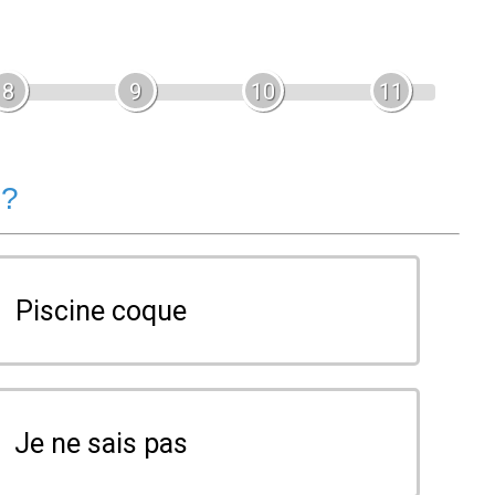
8
9
10
11
 ?
Piscine coque
Je ne sais pas