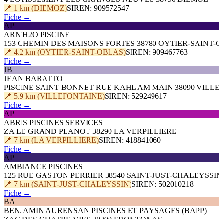
📍 1 km (DIEMOZ)
SIREN: 909572547
Fiche →
AP
ARN'H2O PISCINE
153 CHEMIN DES MAISONS FORTES 38780 OYTIER-SAINT
📍 4.2 km (OYTIER-SAINT-OBLAS)
SIREN: 909467763
Fiche →
JB
JEAN BARATTO
PISCINE SAINT BONNET RUE KAHL AM MAIN 38090 VILL
📍 5.9 km (VILLEFONTAINE)
SIREN: 529249617
Fiche →
AP
ABRIS PISCINES SERVICES
ZA LE GRAND PLANOT 38290 LA VERPILLIERE
📍 7 km (LA VERPILLIERE)
SIREN: 418841060
Fiche →
AP
AMBIANCE PISCINES
125 RUE GASTON PERRIER 38540 SAINT-JUST-CHALEYSSI
📍 7 km (SAINT-JUST-CHALEYSSIN)
SIREN: 502010218
Fiche →
BA
BENJAMIN AURENSAN PISCINES ET PAYSAGES (BAPP)