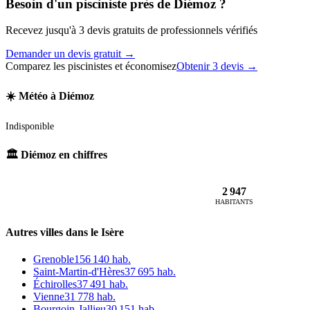
Besoin d'un pisciniste près de Diémoz ?
Recevez jusqu'à 3 devis gratuits de professionnels vérifiés
Demander un devis gratuit →
Comparez les piscinistes et économisez
Obtenir 3 devis →
☀️ Météo à Diémoz
Indisponible
🏛️ Diémoz en chiffres
2 947
HABITANTS
Autres villes dans le Isère
Grenoble
156 140 hab.
Saint-Martin-d'Hères
37 695 hab.
Échirolles
37 491 hab.
Vienne
31 778 hab.
Bourgoin-Jallieu
30 151 hab.