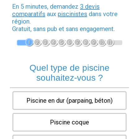
En 5 minutes, demandez
3 devis
comparatifs
aux
piscinistes
dans votre
région.
Gratuit, sans pub et sans engagement.
1
2
3
4
5
6
7
8
9
10
11
Quel type de piscine
souhaitez-vous ?
Piscine en dur (parpaing, béton)
Piscine coque