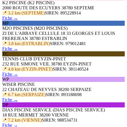
K2 PISCINE (K2 PISCINE)
2000 ROUTE DES ECUYERS 38780 SEPTEME
📍 3.2 km (SEPTEME)
SIREN: 895228914
Fiche →
MP
M2O PISCINES (M2O PISCINES)
ZI DE L'ABBAYE CELLULE 18 33 GEORGES ET LOUIS
FREREJEAN 38780 ESTRABLIN
📍 3.8 km (ESTRABLIN)
SIREN: 979012481
Fiche →
TC
TENNIS CLUB D'EYZIN-PINET
232 RUE SIMONE VEIL 38780 EYZIN-PINET
📍 4.8 km (EYZIN-PINET)
SIREN: 381140524
Fiche →
WP
WISER PISCINE
22 CHATEAU DE NEYVES 38200 SERPAIZE
📍 6.7 km (SERPAIZE)
SIREN: 893188698
Fiche →
DP
DIAS PISCINE SERVICE (DIAS PISCINE SERVICE)
18 RUE MERMET 38200 VIENNE
📍 7.2 km (VIENNE)
SIREN: 988534731
Fiche →