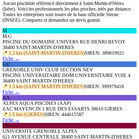
Aucun pisciniste référencé directement à Saint-Martin-d'Hères
(Isère). Voici les professionnels les plus proches, triés par distance.
Toutes les entreprises sont issues de la base officielle Sirene
(INSEE). Comparez et demandez un devis gratuit.
M
M.G
PISCINE DU DOMAINE UNIVERS RUE HENRI REVOY
38400 SAINT-MARTIN-D'HERES
📍 1.2 km (SAINT-MARTIN-D'HERES)
SIREN: 389819921
Fiche →
GU
GRENOBLE UNIV CLUB SECTION NEV
PISCINE UNIVERSITAIRE DOM UNIVERSITAIRE VOIE 4
38400 SAINT MARTIN D'HERES
📍 1.3 km (SAINT MARTIN D'HERES)
SIREN: 399979418
Fiche →
AA
ALPES AQUA PISCINES (AAP)
ZAC MAYENCIN 1 RUE DES ESSARTS 38610 GIERES
📍 1.5 km (GIERES)
SIREN: 444615587
Fiche →
UG
UNIVERSITE GRENOBLE ALPES
621 AVENUE CENTRALE 38400 SAINT-MARTIN-D'HERES