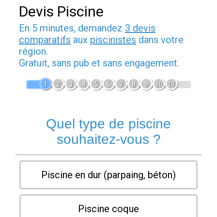
Devis Piscine
En 5 minutes, demandez
3 devis
comparatifs
aux
piscinistes
dans votre
région.
Gratuit, sans pub et sans engagement.
1
2
3
4
5
6
7
8
9
10
11
Quel type de piscine
souhaitez-vous ?
Piscine en dur (parpaing, béton)
Piscine coque