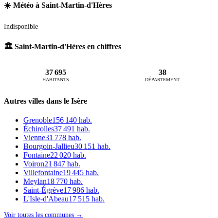
☀️ Météo à Saint-Martin-d'Hères
Indisponible
🏛️ Saint-Martin-d'Hères en chiffres
37 695
38
HABITANTS
DÉPARTEMENT
Autres villes dans le Isère
Grenoble
156 140 hab.
Échirolles
37 491 hab.
Vienne
31 778 hab.
Bourgoin-Jallieu
30 151 hab.
Fontaine
22 020 hab.
Voiron
21 847 hab.
Villefontaine
19 445 hab.
Meylan
18 770 hab.
Saint-Égrève
17 986 hab.
L'Isle-d'Abeau
17 515 hab.
Voir toutes les communes →