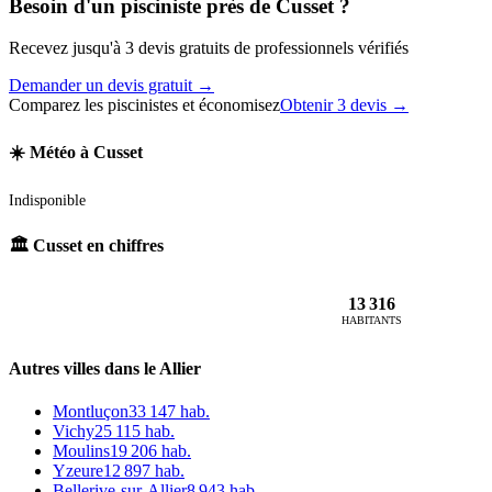
Besoin d'un pisciniste près de Cusset ?
Recevez jusqu'à 3 devis gratuits de professionnels vérifiés
Demander un devis gratuit →
Comparez les piscinistes et économisez
Obtenir 3 devis →
☀️ Météo à Cusset
Indisponible
🏛️ Cusset en chiffres
13 316
HABITANTS
Autres villes dans le Allier
Montluçon
33 147 hab.
Vichy
25 115 hab.
Moulins
19 206 hab.
Yzeure
12 897 hab.
Bellerive-sur-Allier
8 943 hab.