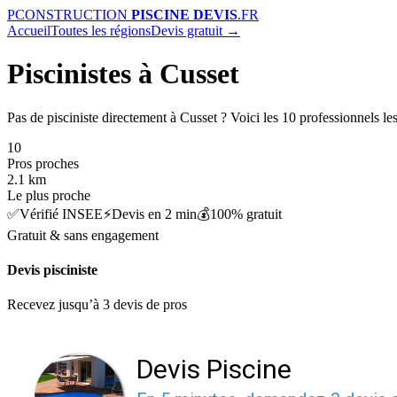
P
CONSTRUCTION
PISCINE DEVIS
.FR
Accueil
Toutes les régions
Devis gratuit →
Piscinistes à Cusset
Pas de pisciniste directement à Cusset ? Voici les 10 professionnels les
10
Pros proches
2.1 km
Le plus proche
✅
Vérifié INSEE
⚡
Devis en 2 min
💰
100% gratuit
Gratuit & sans engagement
Devis pisciniste
Recevez jusqu’à 3 devis de pros
Devis Piscine