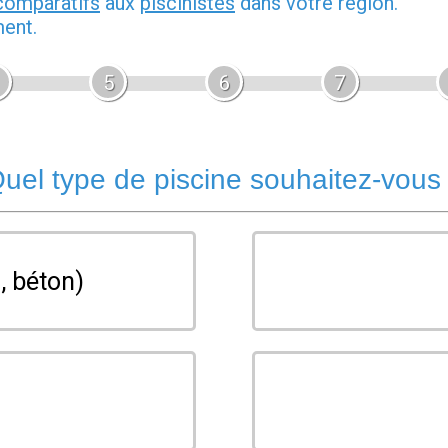
comparatifs
aux
piscinistes
dans votre région.
ment.
5
6
7
uel type de piscine souhaitez-vous
, béton)