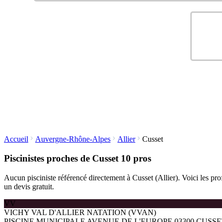
Accueil
Auvergne-Rhône-Alpes
Allier
Cusset
Piscinistes proches de Cusset
10 pros
Aucun pisciniste référencé directement à Cusset (Allier). Voici les pro
un devis gratuit.
VV
VICHY VAL D'ALLIER NATATION (VVAN)
PISCINE MUNICIPALE AVENUE DE L'EUROPE 03300 CUSS