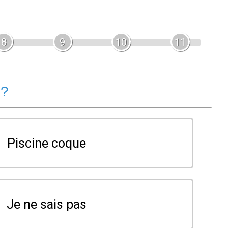
8
9
10
11
 ?
Piscine coque
Je ne sais pas