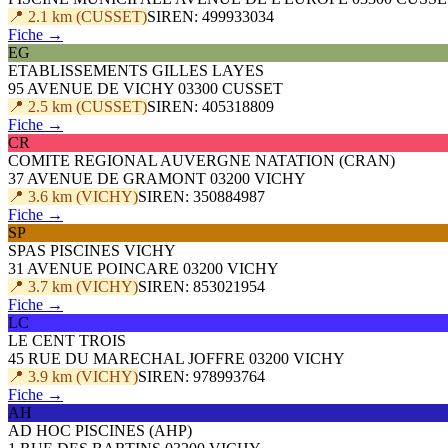
📍 2.1 km (CUSSET)
SIREN: 499933034
Fiche →
EG
ETABLISSEMENTS GILLES LAYES
95 AVENUE DE VICHY 03300 CUSSET
📍 2.5 km (CUSSET)
SIREN: 405318809
Fiche →
CR
COMITE REGIONAL AUVERGNE NATATION (CRAN)
37 AVENUE DE GRAMONT 03200 VICHY
📍 3.6 km (VICHY)
SIREN: 350884987
Fiche →
SP
SPAS PISCINES VICHY
31 AVENUE POINCARE 03200 VICHY
📍 3.7 km (VICHY)
SIREN: 853021954
Fiche →
LC
LE CENT TROIS
45 RUE DU MARECHAL JOFFRE 03200 VICHY
📍 3.9 km (VICHY)
SIREN: 978993764
Fiche →
AH
AD HOC PISCINES (AHP)