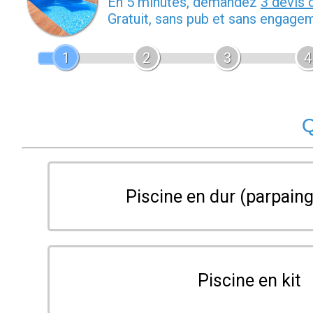
En 5 minutes, demandez
3 devis 
Gratuit, sans pub et sans engage
1
2
3
4
Q
Piscine en dur (parpaing
Piscine en kit