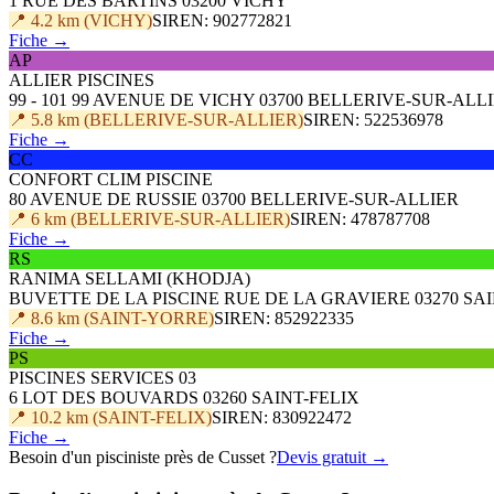
1 RUE DES BARTINS 03200 VICHY
📍 4.2 km (VICHY)
SIREN: 902772821
Fiche →
AP
ALLIER PISCINES
99 - 101 99 AVENUE DE VICHY 03700 BELLERIVE-SUR-ALL
📍 5.8 km (BELLERIVE-SUR-ALLIER)
SIREN: 522536978
Fiche →
CC
CONFORT CLIM PISCINE
80 AVENUE DE RUSSIE 03700 BELLERIVE-SUR-ALLIER
📍 6 km (BELLERIVE-SUR-ALLIER)
SIREN: 478787708
Fiche →
RS
RANIMA SELLAMI (KHODJA)
BUVETTE DE LA PISCINE RUE DE LA GRAVIERE 03270 SA
📍 8.6 km (SAINT-YORRE)
SIREN: 852922335
Fiche →
PS
PISCINES SERVICES 03
6 LOT DES BOUVARDS 03260 SAINT-FELIX
📍 10.2 km (SAINT-FELIX)
SIREN: 830922472
Fiche →
Besoin d'un pisciniste près de Cusset ?
Devis gratuit →